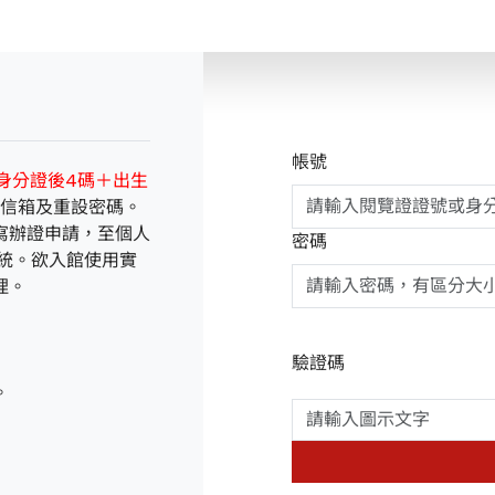
帳號
身分證後4碼＋出生
子信箱及重設密碼。
寫辦證申請，至個人
密碼
統。欲入館使用實
理。
驗證碼
。